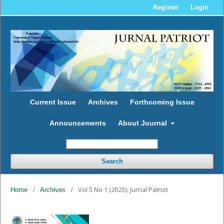
Register
Login
Current Issue
Archives
Forthcoming Issue
Announcements
About Journal
Search
Vol 5 No 1 (2023): Jurnal Patriot
Home
/
Archives
/