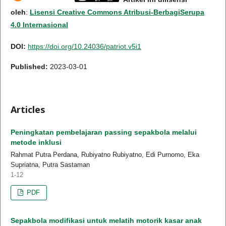
oleh
:
Lisensi Creative Commons Atribusi-BerbagiSerupa
4.0 Internasional
DOI:
https://doi.org/10.24036/patriot.v5i1
Published:
2023-03-01
Articles
Peningkatan pembelajaran passing sepakbola melalui
metode inklusi
Rahmat Putra Perdana, Rubiyatno Rubiyatno, Edi Purnomo, Eka
Supriatna, Putra Sastaman
1-12
PDF
Sepakbola modifikasi untuk melatih motorik kasar anak