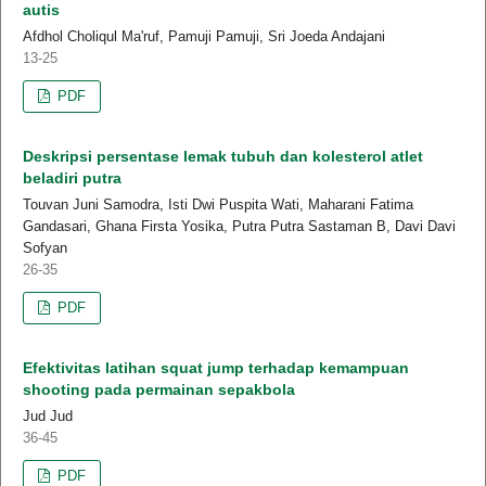
autis
Afdhol Choliqul Ma'ruf, Pamuji Pamuji, Sri Joeda Andajani
13-25
PDF
Deskripsi persentase lemak tubuh dan kolesterol atlet
beladiri putra
Touvan Juni Samodra, Isti Dwi Puspita Wati, Maharani Fatima
Gandasari, Ghana Firsta Yosika, Putra Putra Sastaman B, Davi Davi
Sofyan
26-35
PDF
Efektivitas latihan squat jump terhadap kemampuan
shooting pada permainan sepakbola
Jud Jud
36-45
PDF