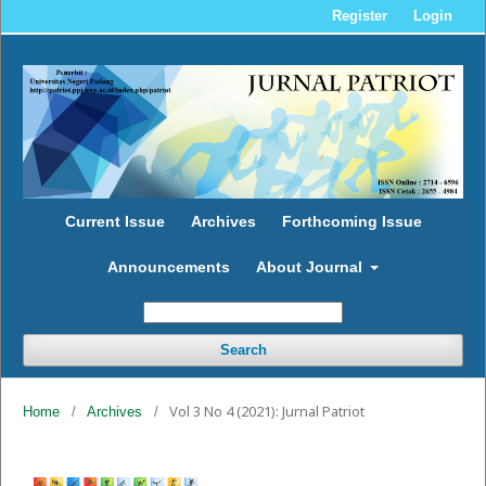
Register
Login
Current Issue
Archives
Forthcoming Issue
Announcements
About Journal
Search
Vol 3 No 4 (2021): Jurnal Patriot
Home
/
Archives
/