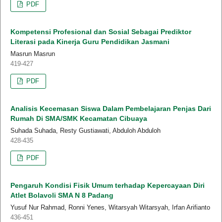
PDF
Kompetensi Profesional dan Sosial Sebagai Prediktor
Literasi pada Kinerja Guru Pendidikan Jasmani
Masrun Masrun
419-427
PDF
Analisis Kecemasan Siswa Dalam Pembelajaran Penjas Dari
Rumah Di SMA/SMK Kecamatan Cibuaya
Suhada Suhada, Resty Gustiawati, Abduloh Abduloh
428-435
PDF
Pengaruh Kondisi Fisik Umum terhadap Kepercayaan Diri
Atlet Bolavoli SMA N 8 Padang
Yusuf Nur Rahmad, Ronni Yenes, Witarsyah Witarsyah, Irfan Arifianto
436-451