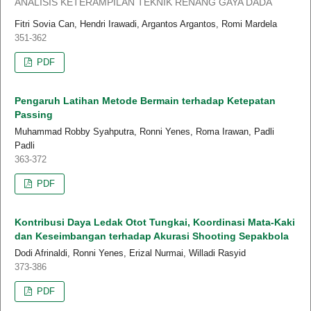
ANALISIS KETERAMPILAN TEKNIK RENANG GAYA DADA
Fitri Sovia Can, Hendri Irawadi, Argantos Argantos, Romi Mardela
351-362
PDF
Pengaruh Latihan Metode Bermain terhadap Ketepatan
Passing
Muhammad Robby Syahputra, Ronni Yenes, Roma Irawan, Padli
Padli
363-372
PDF
Kontribusi Daya Ledak Otot Tungkai, Koordinasi Mata-Kaki
dan Keseimbangan terhadap Akurasi Shooting Sepakbola
Dodi Afrinaldi, Ronni Yenes, Erizal Nurmai, Willadi Rasyid
373-386
PDF