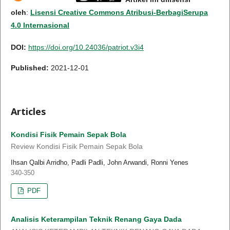
oleh
:
Lisensi Creative Commons Atribusi-BerbagiSerupa
4.0 Internasional
DOI:
https://doi.org/10.24036/patriot.v3i4
Published:
2021-12-01
Articles
Kondisi Fisik Pemain Sepak Bola
Review Kondisi Fisik Pemain Sepak Bola
Ihsan Qalbi Arridho, Padli Padli, John Arwandi, Ronni Yenes
340-350
PDF
Analisis Keterampilan Teknik Renang Gaya Dada