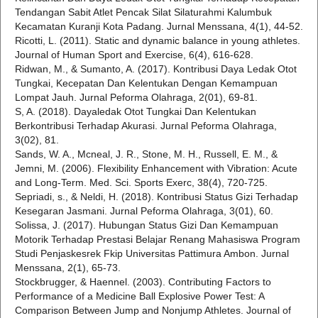
Tendangan Sabit Atlet Pencak Silat Silaturahmi Kalumbuk
Kecamatan Kuranji Kota Padang. Jurnal Menssana, 4(1), 44-52.
Ricotti, L. (2011). Static and dynamic balance in young athletes.
Journal of Human Sport and Exercise, 6(4), 616-628.
Ridwan, M., & Sumanto, A. (2017). Kontribusi Daya Ledak Otot
Tungkai, Kecepatan Dan Kelentukan Dengan Kemampuan
Lompat Jauh. Jurnal Peforma Olahraga, 2(01), 69-81.
S, A. (2018). Dayaledak Otot Tungkai Dan Kelentukan
Berkontribusi Terhadap Akurasi. Jurnal Peforma Olahraga,
3(02), 81.
Sands, W. A., Mcneal, J. R., Stone, M. H., Russell, E. M., &
Jemni, M. (2006). Flexibility Enhancement with Vibration: Acute
and Long-Term. Med. Sci. Sports Exerc, 38(4), 720-725.
Sepriadi, s., & Neldi, H. (2018). Kontribusi Status Gizi Terhadap
Kesegaran Jasmani. Jurnal Peforma Olahraga, 3(01), 60.
Solissa, J. (2017). Hubungan Status Gizi Dan Kemampuan
Motorik Terhadap Prestasi Belajar Renang Mahasiswa Program
Studi Penjaskesrek Fkip Universitas Pattimura Ambon. Jurnal
Menssana, 2(1), 65-73.
Stockbrugger, & Haennel. (2003). Contributing Factors to
Performance of a Medicine Ball Explosive Power Test: A
Comparison Between Jump and Nonjump Athletes. Journal of