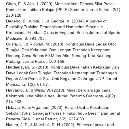
Chan, F., & Aziz, I. (2020). Motivasi Atlet Pencak Silat Pusat
Pendidikan Latihan Pelajar (PPLP) Sumbar. Jurnal Patriot, 2(1),
120-128.
Dadebo, B., White, J., & George, K. (2004). A Survey of
Flexibility Training Protocols and Hamstring Strains in
Profesional Football Clubs in England. British Journal of Sports
Medicine, 8, 793-793.
Gusfa, G., & Ridwan, M. (2018). Kontribusi Daya Ledak Otot
Tungkai Dan Kekuatan Otot Lengan Terhadap Kecepatan
Renang Gaya Bebas 50 Meter Atlet Renang Tirta Kaluang
Padang. Jurnal Patriot, 160-166.
Hardiansyah, S. (2019). Kontribusi Daya Tahan Kekuatan Dan
Daya Ledak Otot Tungkai Terhadap Kemampuan Tendangan
Depan Atlet Pencak Silat Unit Kegiatan Olahraga UNP. Jurnal
Menssana, 1(2), 61-67.
Haryanto, J., & Welis, W. (2019). Minat Berolahraga pada
Kelompok Usia Middle Age. Jurnal Peforma Olahraga, 4(02),
214-233.
Hidayat, K., & Argantos. (2020). Peran Usaha Kesehatan
Sekolah (Uks) Sebagai Proses Prilaku Hidup Bersih Dan Sehat
Peserta Didik. Jurnal Patriot, 2(2), 627-639.
Hunter, J. P., & Marshall, R. N. (2002). Effects of power and