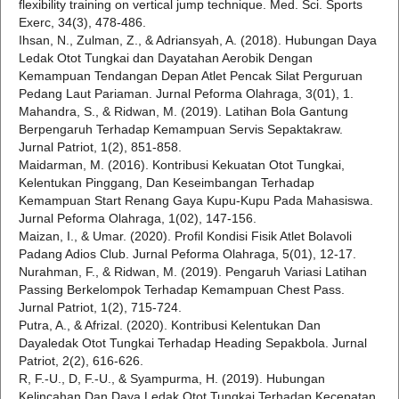
flexibility training on vertical jump technique. Med. Sci. Sports
Exerc, 34(3), 478-486.
Ihsan, N., Zulman, Z., & Adriansyah, A. (2018). Hubungan Daya
Ledak Otot Tungkai dan Dayatahan Aerobik Dengan
Kemampuan Tendangan Depan Atlet Pencak Silat Perguruan
Pedang Laut Pariaman. Jurnal Peforma Olahraga, 3(01), 1.
Mahandra, S., & Ridwan, M. (2019). Latihan Bola Gantung
Berpengaruh Terhadap Kemampuan Servis Sepaktakraw.
Jurnal Patriot, 1(2), 851-858.
Maidarman, M. (2016). Kontribusi Kekuatan Otot Tungkai,
Kelentukan Pinggang, Dan Keseimbangan Terhadap
Kemampuan Start Renang Gaya Kupu-Kupu Pada Mahasiswa.
Jurnal Peforma Olahraga, 1(02), 147-156.
Maizan, I., & Umar. (2020). Profil Kondisi Fisik Atlet Bolavoli
Padang Adios Club. Jurnal Peforma Olahraga, 5(01), 12-17.
Nurahman, F., & Ridwan, M. (2019). Pengaruh Variasi Latihan
Passing Berkelompok Terhadap Kemampuan Chest Pass.
Jurnal Patriot, 1(2), 715-724.
Putra, A., & Afrizal. (2020). Kontribusi Kelentukan Dan
Dayaledak Otot Tungkai Terhadap Heading Sepakbola. Jurnal
Patriot, 2(2), 616-626.
R, F.-U., D, F.-U., & Syampurma, H. (2019). Hubungan
Kelincahan Dan Daya Ledak Otot Tungkai Terhadap Kecepatan