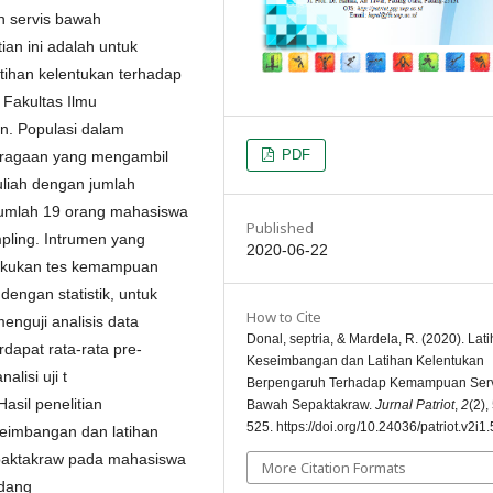
n servis bawah
ian ini adalah untuk
tihan kelentukan terhadap
Fakultas Ilmu
en. Populasi dalam
PDF
ahragaan yang mengambil
uliah dengan jumlah
jumlah 19 orang mahasiswa
Published
mpling. Intrumen yang
2020-06-22
lakukan tes kemampuan
dengan statistik, untuk
How to Cite
menguji analisis data
Donal, septria, & Mardela, R. (2020). Lat
rdapat rata-rata pre-
Keseimbangan dan Latihan Kelentukan
alisi uji t
Berpengaruh Terhadap Kemampuan Ser
asil penelitian
Bawah Sepaktakraw.
Jurnal Patriot
,
2
(2),
525. https://doi.org/10.24036/patriot.v2i1
eimbangan dan latihan
paktakraw pada mahasiswa
More Citation Formats
adang