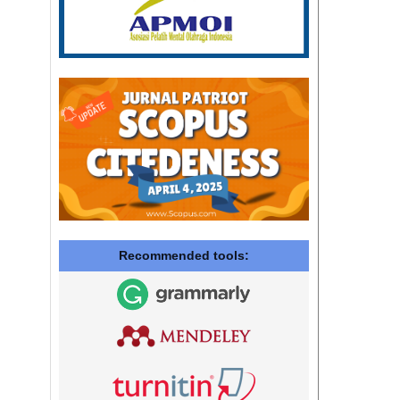
Recommended tools: