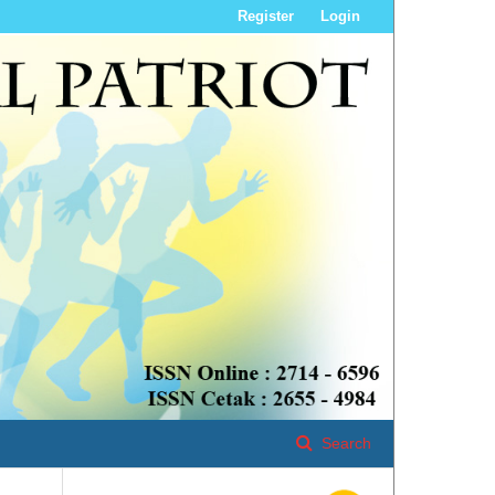
Register
Login
Search