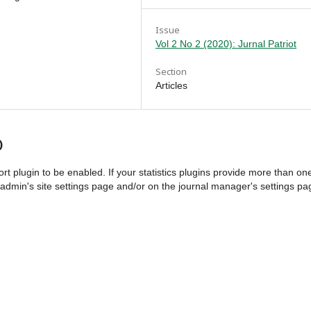
Issue
Vol 2 No 2 (2020): Jurnal Patriot
Section
Articles
)
port plugin to be enabled. If your statistics plugins provide more than on
 admin's site settings page and/or on the journal manager's settings pa