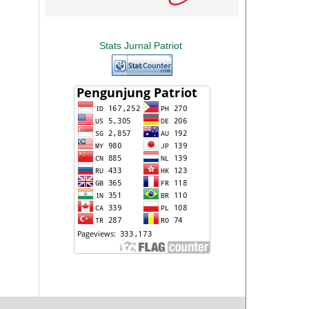
Stats Jurnal Patriot