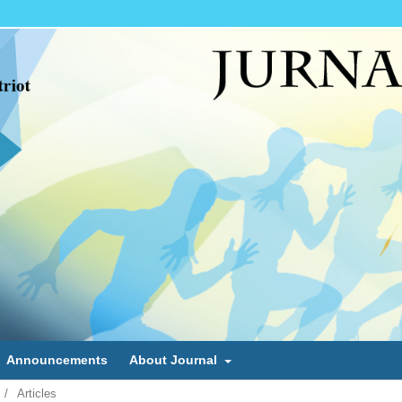
Announcements
About Journal
/
Articles