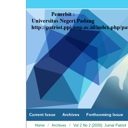
Current Issue
Archives
Forthcoming Issue
Home
/
Archives
/
Vol 2 No 2 (2020): Jurnal Patriot