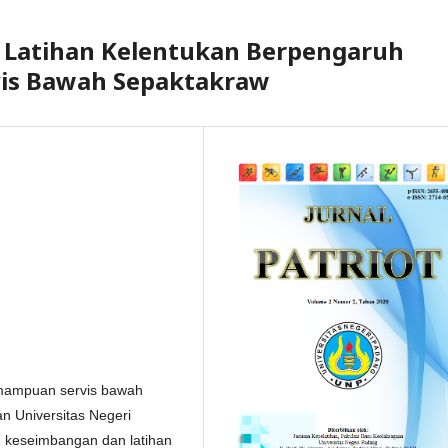
 Latihan Kelentukan Berpengaruh
is Bawah Sepaktakraw
emampuan servis bawah
n Universitas Negeri
an keseimbangan dan latihan