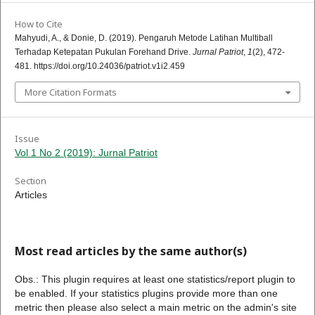
How to Cite
Mahyudi, A., & Donie, D. (2019). Pengaruh Metode Latihan Multiball
Terhadap Ketepatan Pukulan Forehand Drive.
Jurnal Patriot
,
1
(2), 472-
481. https://doi.org/10.24036/patriot.v1i2.459
More Citation Formats
Issue
Vol 1 No 2 (2019): Jurnal Patriot
Section
Articles
Most read articles by the same author(s)
Obs.: This plugin requires at least one statistics/report plugin to
be enabled. If your statistics plugins provide more than one
metric then please also select a main metric on the admin's site