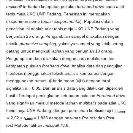
multiball
terhadap ketepatan pukulan
forehand drive
pada atlet
tenis meja UKO UNP Padang. Penelitian ini merupakan
eksperimen semu (
quasi exsperimental
). Populasi dalam
penelitian ini adalah atlet tenis meja UKO UNP Padang yang
berjumlah 25 orang. Pengambilan sampel dilakukan dengan
teknik
purposive sampling
, yakninya sampel yang lebih sering
datang untuk mengikuti latihan yang berjumlah 10 orang.
Pengumpulan data dilakukan dengan cara melakukan tes
ketepatan pukulan
forehand drive
. Analisa data dan pengujian
hipotesis menggunakan teknik analisis komparasi dengan
menggunakan rumus uji beda mean (uji t) dengan taraf
signifikan α = 0,05. Dari analisis data yang dilakukan diperoleh
hasil : Terdapat peningkatan ketepatan pukulan
Forehand drive
yang signifikan melalui metode latihan
multi
balls
pada atlet UKO
tenis meja UNP Padang, dengan perolehan koefisien uji t
hitung
= 2,92 > t
= 1,833 dengan rata-rata
Pre test
dan
Post
tabel
test
Metode latihan
multiball
78,6.