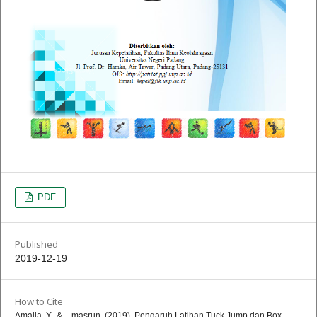
PDF
Published
2019-12-19
How to Cite
Amalla, Y., & -, masrun. (2019). Pengaruh Latihan Tuck Jump dan Box