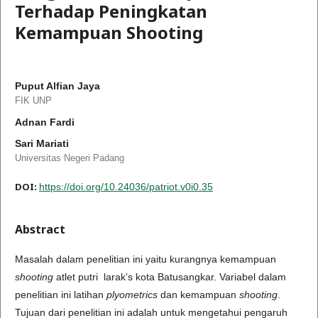
Terhadap Peningkatan
Kemampuan Shooting
Puput Alfian Jaya
FIK UNP
Adnan Fardi
Sari Mariati
Universitas Negeri Padang
DOI:
https://doi.org/10.24036/patriot.v0i0.35
Abstract
Masalah dalam penelitian ini yaitu kurangnya kemampuan
shoot
ing
atlet putri larak’s kota Batusangkar. Variabel dalam
penelitian ini latihan
plyometrics
dan kemampuan
sh
o
oting
.
Tujuan dari penelitian ini adalah untuk mengetahui pengaruh