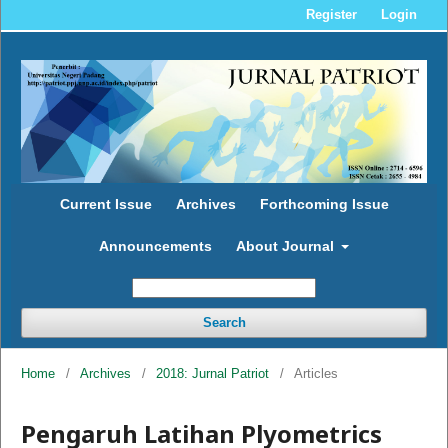
Register
Login
Current Issue
Archives
Forthcoming Issue
Announcements
About Journal
Search
Home
/
Archives
/
2018: Jurnal Patriot
/
Articles
Pengaruh Latihan Plyometrics