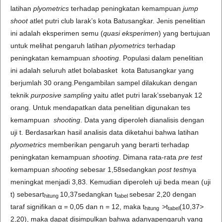
latihan
plyometrics
terhadap peningkatan kemampuan
j
ump
s
hoot
atlet putri club larak’s kota Batusangkar. Jenis penelitian
ini adalah eksperimen semu (
q
uasi
e
ksperimen
) yang bertujuan
untuk melihat pengaruh latihan
p
lyometrics
terhadap
peningkatan kemampuan
s
hoot
ing
. Populasi dalam penelitian
ini adalah seluruh atlet bolabasket kota Batusangkar yang
berjumlah 30 orang.Pengambilan sampel dilakukan dengan
teknik
p
urposive sampling
yaitu atlet putri larak’ssebanyak 12
orang. Untuk mendapatkan data penelitian digunakan tes
kemampuan
shooting
. Data yang diperoleh dianalisis dengan
uji t. Berdasarkan hasil analisis data diketahui bahwa latihan
p
lyometrics
memberikan pengaruh yang berarti terhadap
peningkatan kemampuan
s
hoot
ing
. Dimana rata-rata
pre test
kemampuan
shooting
sebesar 1,58sedangkan
post test
nya
meningkat menjadi 3,83. Kemudian diperoleh uji beda mean (uji
t) sebesart
10,37sedangkan t
sebesar 2,20 dengan
hitung
tabel
taraf signifikan α = 0,05 dan n = 12, maka t
>t
(10,37>
hitung
tabel
2,20), maka dapat disimpulkan bahwa adanyapengaruh yang