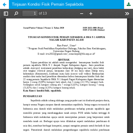
Tinjauan Kondisi Fisik Pemain Sepakbola