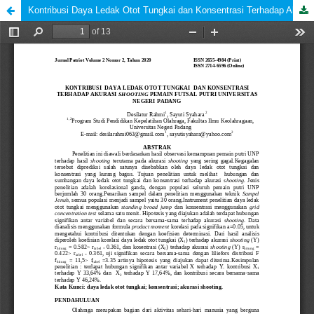
Kontribusi Daya Ledak Otot Tungkai dan Konsentrasi Terhadap Akurasi Shooting Pemain Futsal Putri Universitas Negeri Padang